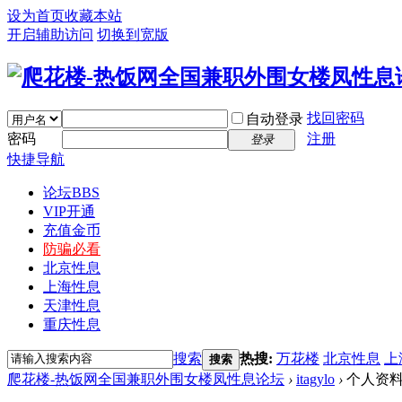
设为首页
收藏本站
开启辅助访问
切换到宽版
找回密码
自动登录
密码
注册
登录
快捷导航
论坛
BBS
VIP开通
充值金币
防骗必看
北京性息
上海性息
天津性息
重庆性息
搜索
热搜:
万花楼
北京性息
上
搜索
爬花楼-热饭网全国兼职外围女楼凤性息论坛
›
itagylo
›
个人资