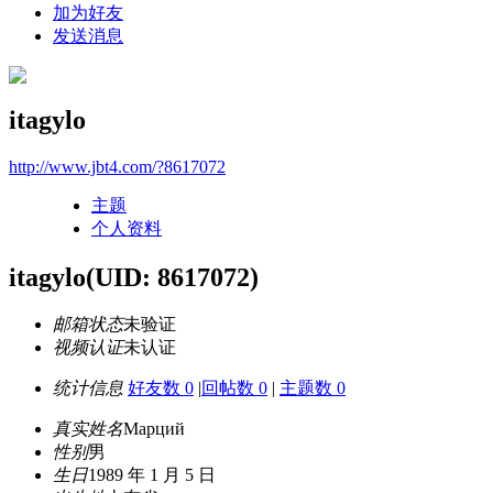
加为好友
发送消息
itagylo
http://www.jbt4.com/?8617072
主题
个人资料
itagylo
(UID: 8617072)
邮箱状态
未验证
视频认证
未认证
统计信息
好友数 0
|
回帖数 0
|
主题数 0
真实姓名
Марций
性别
男
生日
1989 年 1 月 5 日