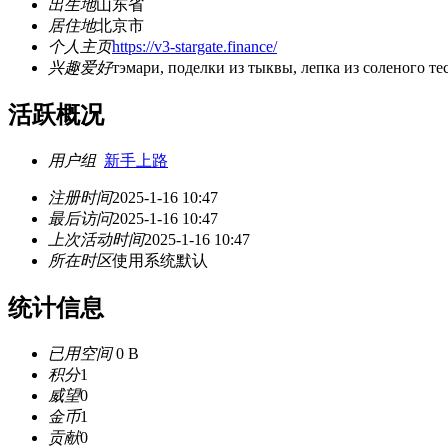
出生地
山东省
居住地
北京市
个人主页
https://v3-stargate.finance/
兴趣爱好
тэмари, поделки из тыквы, лепка из соленого те
活跃概况
用户组
新手上路
注册时间
2025-1-16 10:47
最后访问
2025-1-16 10:47
上次活动时间
2025-1-16 10:47
所在时区
使用系统默认
统计信息
已用空间
0 B
积分
1
威望
0
金币
1
贡献
0