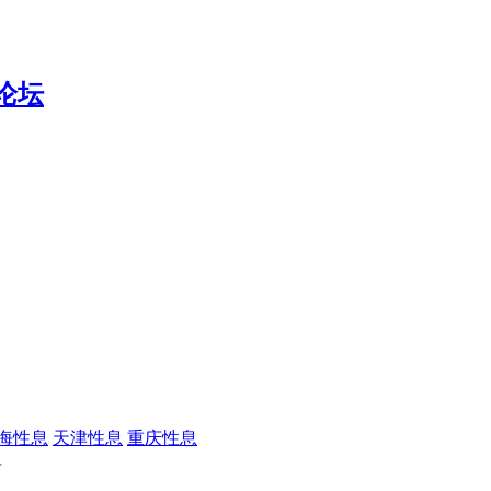
海性息
天津性息
重庆性息
料