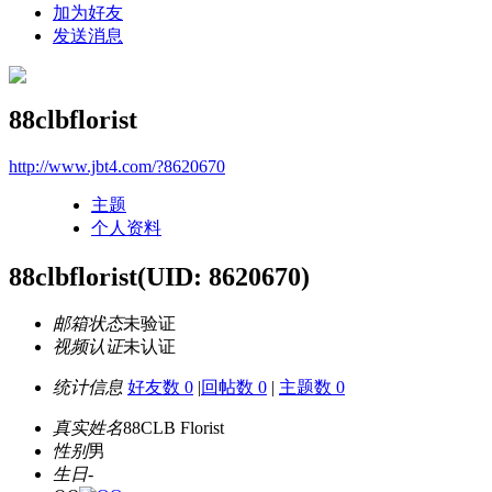
加为好友
发送消息
88clbflorist
http://www.jbt4.com/?8620670
主题
个人资料
88clbflorist
(UID: 8620670)
邮箱状态
未验证
视频认证
未认证
统计信息
好友数 0
|
回帖数 0
|
主题数 0
真实姓名
88CLB Florist
性别
男
生日
-