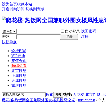
设为首页
收藏本站
开启辅助访问
切换到宽版
找回密码
自动登录
密码
注册
登录
快捷导航
论坛
BBS
VIP开通
充值金币
防骗必看
北京性息
上海性息
天津性息
重庆性息
搜索
热搜:
万花楼
北京性息
上
搜索
爬花楼-热饭网全国兼职外围女楼凤性息论坛
›
88clbflorist
›
个人