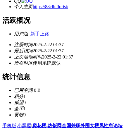
QQ
个人主页
https://88clb.florist/
活跃概况
用户组
新手上路
注册时间
2025-2-22 01:37
最后访问
2025-2-22 01:37
上次活动时间
2025-2-22 01:37
所在时区
使用系统默认
统计信息
已用空间
0 B
积分
1
威望
0
金币
1
贡献
0
手机版
|
小黑屋
|
爬花楼-热饭网全国兼职外围女楼凤性息论坛