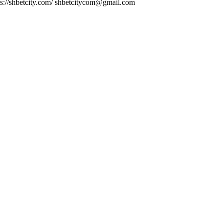
ps://shbetcity.com/ shbetcitycom@gmail.com