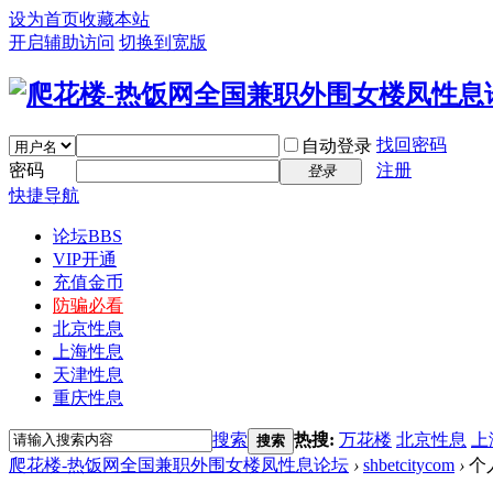
设为首页
收藏本站
开启辅助访问
切换到宽版
找回密码
自动登录
密码
注册
登录
快捷导航
论坛
BBS
VIP开通
充值金币
防骗必看
北京性息
上海性息
天津性息
重庆性息
搜索
热搜:
万花楼
北京性息
上
搜索
爬花楼-热饭网全国兼职外围女楼凤性息论坛
›
shbetcitycom
›
个