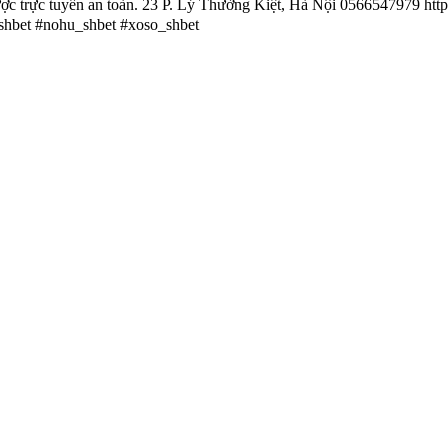
ợc trực tuyến an toàn. 23 P. Lý Thường Kiệt, Hà Nội 0566547979 htt
_shbet #nohu_shbet #xoso_shbet