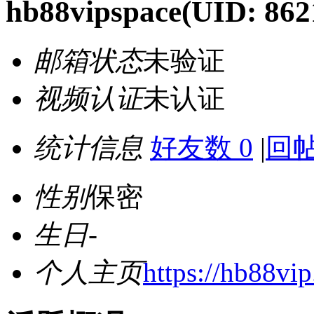
hb88vipspace
(UID: 862
邮箱状态
未验证
视频认证
未认证
统计信息
好友数 0
|
回帖
性别
保密
生日
-
个人主页
https://hb88vip