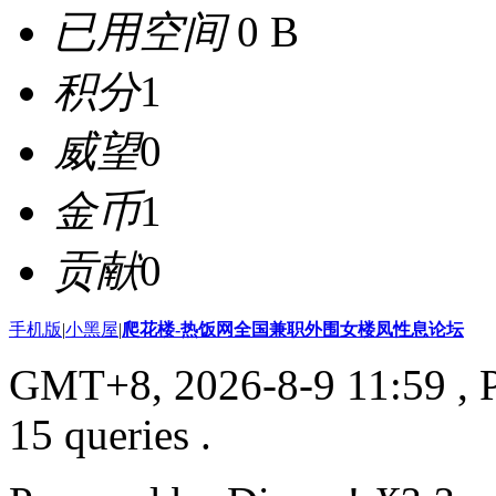
已用空间
0 B
积分
1
威望
0
金币
1
贡献
0
手机版
|
小黑屋
|
爬花楼-热饭网全国兼职外围女楼凤性息论坛
GMT+8, 2026-8-9 11:59
, 
15 queries .