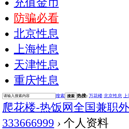
充值金币
防骗必看
北京性息
上海性息
天津性息
重庆性息
搜索
热搜:
万花楼
北京性息
上
搜索
爬花楼-热饭网全国兼职
333666999
›
个人资料