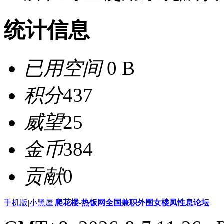
统计信息
已用空间
0 B
积分
437
威望
25
金币
384
贡献
0
手机版
|
小黑屋
|
爬花楼-热饭网全国兼职外围女楼凤性息论坛