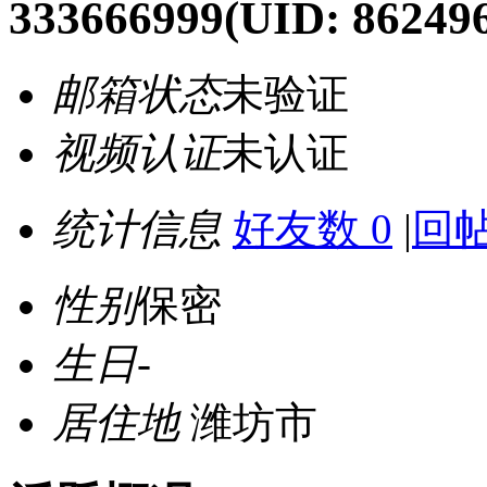
333666999
(UID: 86249
邮箱状态
未验证
视频认证
未认证
统计信息
好友数 0
|
回帖
性别
保密
生日
-
居住地
潍坊市