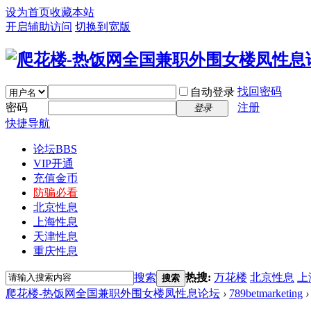
设为首页
收藏本站
开启辅助访问
切换到宽版
找回密码
自动登录
密码
注册
登录
快捷导航
论坛
BBS
VIP开通
充值金币
防骗必看
北京性息
上海性息
天津性息
重庆性息
搜索
热搜:
万花楼
北京性息
上
搜索
爬花楼-热饭网全国兼职外围女楼凤性息论坛
›
789betmarketing
›