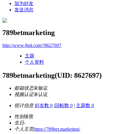
加为好友
发送消息
789betmarketing
http://www.jbt4.com/?8627697
主题
个人资料
789betmarketing
(UID: 8627697)
邮箱状态
未验证
视频认证
未认证
统计信息
好友数 0
|
回帖数 0
|
主题数 0
性别
保密
生日
-
个人主页
https://789bet.marketing/