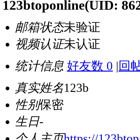
123btoponline
(UID: 86
邮箱状态
未验证
视频认证
未认证
统计信息
好友数 0
|
回帖
真实姓名
123b
性别
保密
生日
-
个人主页
https://123btop