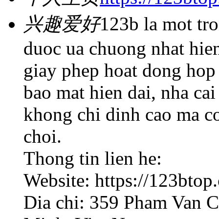
兴趣爱好
123b la mot tr
duoc ua chuong nhat hie
giay phep hoat dong hop
bao mat hien dai, nha cai
khong chi dinh cao ma c
choi.
Thong tin lien he:
Website: https://123btop.
Dia chi: 359 Pham Van C