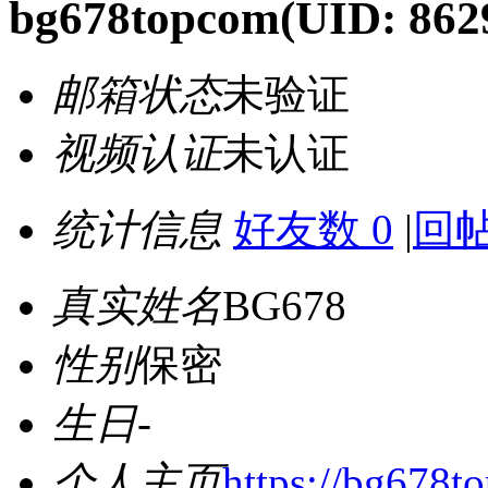
bg678topcom
(UID: 862
邮箱状态
未验证
视频认证
未认证
统计信息
好友数 0
|
回帖
真实姓名
BG678
性别
保密
生日
-
个人主页
https://bg678t