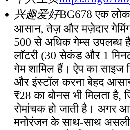
兴趣爱好
BG678 एक लोकप्रि
आसान, तेज़ और मज़ेदार गेमिं
500 से अधिक गेम्स उपलब्ध है
लॉटरी (30 सेकंड और 1 मिनट
गेम शामिल हैं। ऐप का साइज 
और इंस्टॉल करना बेहद आसान 
₹28 का बोनस भी मिलता है, ज
रोमांचक हो जाती है। अगर आप एक
मनोरंजन के साथ-साथ असली पै