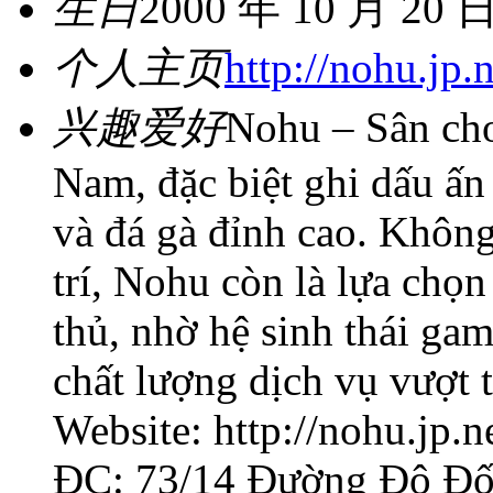
生日
2000 年 10 月 20 
个人主页
http://nohu.jp.n
兴趣爱好
Nohu – Sân chơ
Nam, đặc biệt ghi dấu ấn
và đá gà đỉnh cao. Không
trí, Nohu còn là lựa chọ
thủ, nhờ hệ sinh thái gam
chất lượng dịch vụ vượt t
Website: http://nohu.jp.n
ĐC: 73/14 Đường Đô Đố