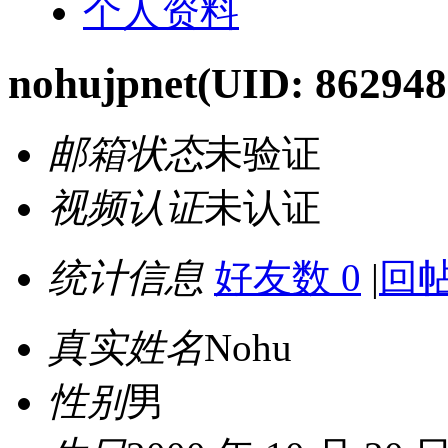
个人资料
nohujpnet
(UID: 862948
邮箱状态
未验证
视频认证
未认证
统计信息
好友数 0
|
回帖
真实姓名
Nohu
性别
男