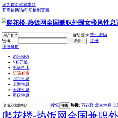
设为首页
收藏本站
开启辅助访问
切换到宽版
找回密码
自动登录
密码
注册
登录
快捷导航
论坛
BBS
VIP开通
充值金币
防骗必看
北京性息
上海性息
天津性息
重庆性息
搜索
热搜:
万花楼
北京性息
上
搜索
爬花楼-热饭网全国兼职