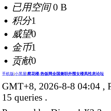
已用空间
0 B
积分
1
威望
0
金币
1
贡献
0
手机版
|
小黑屋
|
爬花楼-热饭网全国兼职外围女楼凤性息论坛
GMT+8, 2026-8-8 04:04
, 
15 queries .