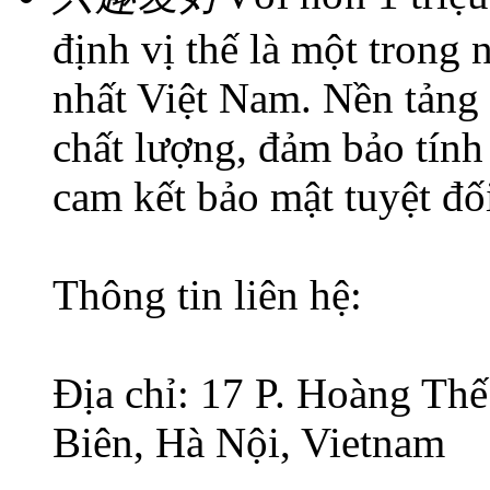
định vị thế là một trong
nhất Việt Nam. Nền tảng
chất lượng, đảm bảo tính
cam kết bảo mật tuyệt đối
Thông tin liên hệ:
Địa chỉ: 17 P. Hoàng Th
Biên, Hà Nội, Vietnam