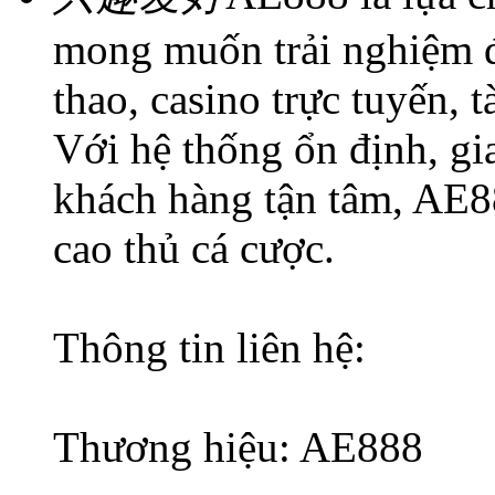
mong muốn trải nghiệm đầ
thao, casino trực tuyến, 
Với hệ thống ổn định, gi
khách hàng tận tâm, AE8
cao thủ cá cược.
Thông tin liên hệ:
Thương hiệu: AE888