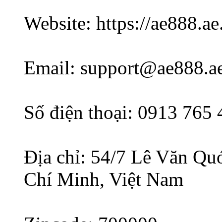
Website: https://ae888.ae
Email: support@ae888.ae
Số điện thoại: 0913 765 
Địa chỉ: 54/7 Lê Văn Qu
Chí Minh, Việt Nam