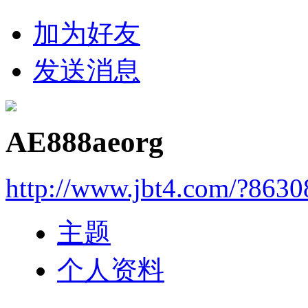
加为好友
发送消息
AE888aeorg
http://www.jbt4.com/?863
主题
个人资料