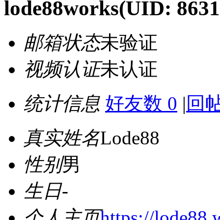
lode88works
(UID: 8631
邮箱状态
未验证
视频认证
未认证
统计信息
好友数 0
|
回帖
真实姓名
Lode88
性别
男
生日
-
个人主页
https://lode88.