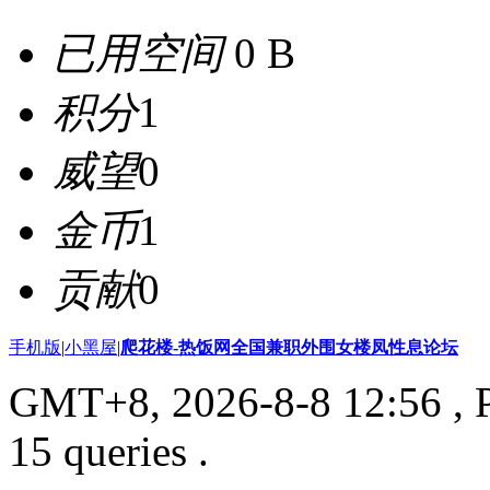
已用空间
0 B
积分
1
威望
0
金币
1
贡献
0
手机版
|
小黑屋
|
爬花楼-热饭网全国兼职外围女楼凤性息论坛
GMT+8, 2026-8-8 12:56
, 
15 queries .