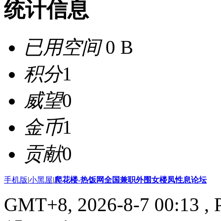
统计信息
已用空间
0 B
积分
1
威望
0
金币
1
贡献
0
手机版
|
小黑屋
|
爬花楼-热饭网全国兼职外围女楼凤性息论坛
GMT+8, 2026-8-7 00:13
, 