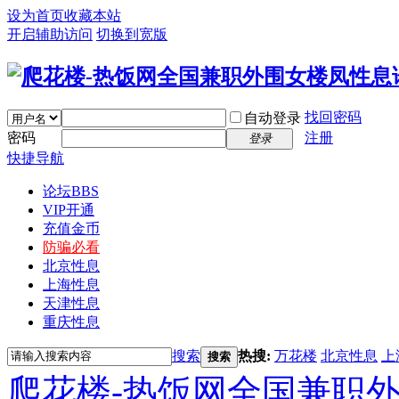
设为首页
收藏本站
开启辅助访问
切换到宽版
找回密码
自动登录
密码
注册
登录
快捷导航
论坛
BBS
VIP开通
充值金币
防骗必看
北京性息
上海性息
天津性息
重庆性息
搜索
热搜:
万花楼
北京性息
上
搜索
爬花楼-热饭网全国兼职