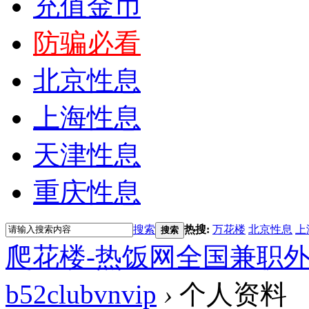
充值金币
防骗必看
北京性息
上海性息
天津性息
重庆性息
搜索
热搜:
万花楼
北京性息
上
搜索
爬花楼-热饭网全国兼职
b52clubvnvip
›
个人资料