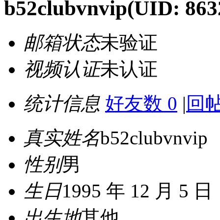
b52clubvnvip
(UID: 863
邮箱状态
未验证
视频认证
未认证
统计信息
好友数 0
|
回帖
真实姓名
b52clubvnvip
性别
男
生日
1995 年 12 月 5 日
出生地
其他