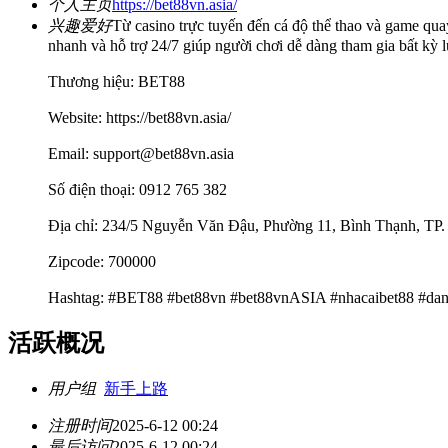
个人主页
https://bet88vn.asia/
兴趣爱好
Từ casino trực tuyến đến cá độ thể thao và game qua
nhanh và hỗ trợ 24/7 giúp người chơi dễ dàng tham gia bất kỳ l
Thương hiệu: BET88
Website: https://bet88vn.asia/
Email: support@bet88vn.asia
Số điện thoại: 0912 765 382
Địa chỉ: 234/5 Nguyễn Văn Đậu, Phường 11, Bình Thạnh, TP
Zipcode: 700000
Hashtag: #BET88 #bet88vn #bet88vnASIA #nhacaibet88 #da
活跃概况
用户组
新手上路
注册时间
2025-6-12 00:24
最后访问
2025-6-12 00:24