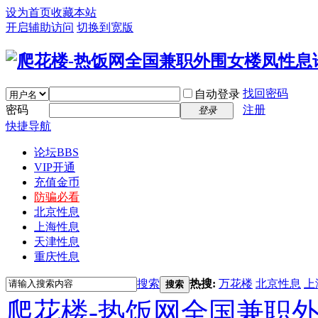
设为首页
收藏本站
开启辅助访问
切换到宽版
找回密码
自动登录
密码
注册
登录
快捷导航
论坛
BBS
VIP开通
充值金币
防骗必看
北京性息
上海性息
天津性息
重庆性息
搜索
热搜:
万花楼
北京性息
上
搜索
爬花楼-热饭网全国兼职