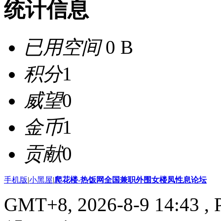
统计信息
已用空间
0 B
积分
1
威望
0
金币
1
贡献
0
手机版
|
小黑屋
|
爬花楼-热饭网全国兼职外围女楼凤性息论坛
GMT+8, 2026-8-9 14:43
, 