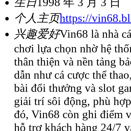
生日
1998 年 3 月 3 日
个人主页
https://vin68.b
兴趣爱好
Vin68 là nhà c
chơi lựa chọn nhờ hệ thố
thân thiện và nền tảng b
dẫn như cá cược thể thao,
bài đổi thưởng và slot g
giải trí sôi động, phù h
đó, Vin68 còn ghi điểm v
hỗ trợ khách hàng 24/7 