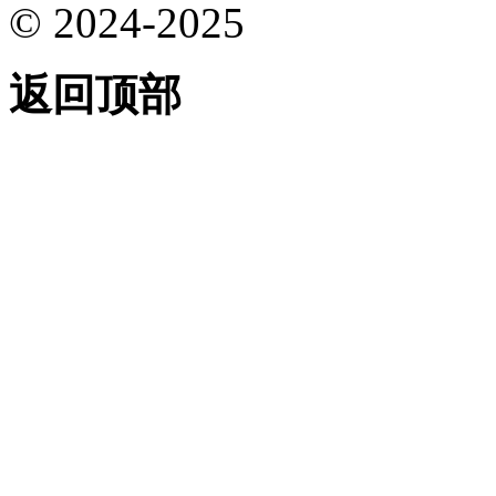
© 2024-2025
返回顶部