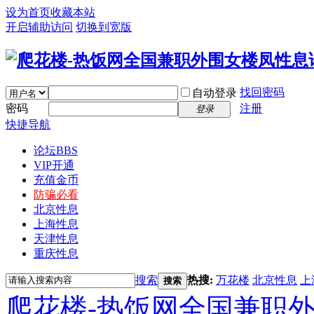
设为首页
收藏本站
开启辅助访问
切换到宽版
找回密码
自动登录
密码
注册
登录
快捷导航
论坛
BBS
VIP开通
充值金币
防骗必看
北京性息
上海性息
天津性息
重庆性息
搜索
热搜:
万花楼
北京性息
上
搜索
爬花楼-热饭网全国兼职