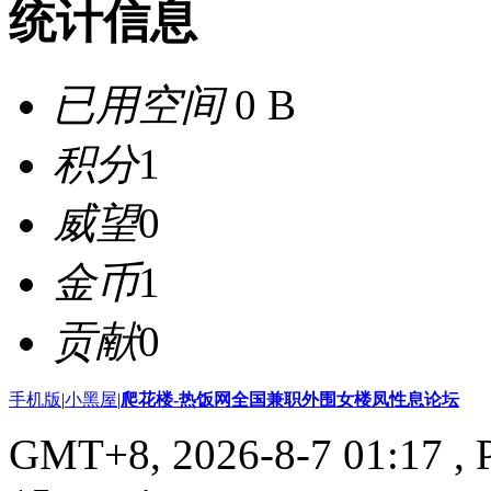
统计信息
已用空间
0 B
积分
1
威望
0
金币
1
贡献
0
手机版
|
小黑屋
|
爬花楼-热饭网全国兼职外围女楼凤性息论坛
GMT+8, 2026-8-7 01:17
, 