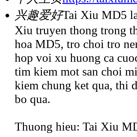
兴趣爱好
Tai Xiu MD5 la 
Xiu truyen thong trong t
hoa MD5, tro choi tro ne
hop voi xu huong ca cuoc
tim kiem mot san choi mi
kiem chung ket qua, thi 
bo qua.
Thuong hieu: Tai Xiu M