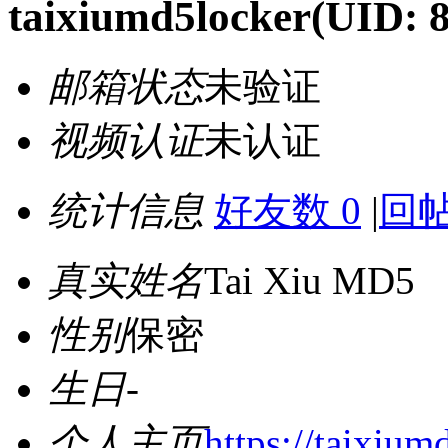
taixiumd5locker
(UID: 
邮箱状态
未验证
视频认证
未认证
统计信息
好友数 0
|
回帖
真实姓名
Tai Xiu MD5
性别
保密
生日
-
个人主页
https://taixium