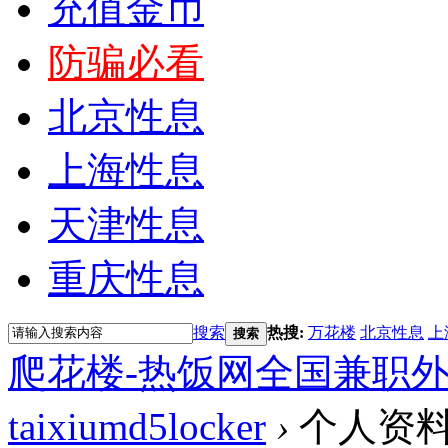
充值金币
防骗必看
北京性息
上海性息
天津性息
重庆性息
搜索
热搜:
万花楼
北京性息
上
搜索
爬花楼-热饭网全国兼职
taixiumd5locker
›
个人资