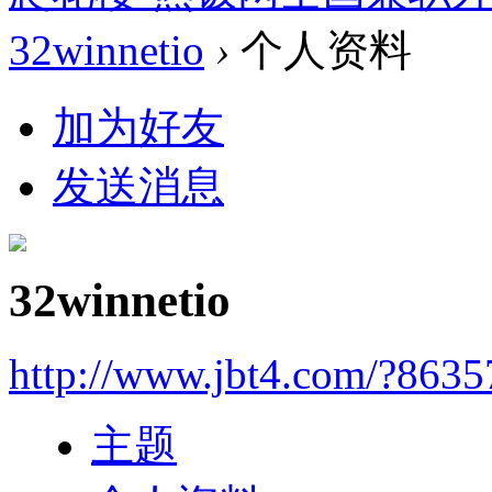
32winnetio
›
个人资料
加为好友
发送消息
32winnetio
http://www.jbt4.com/?863
主题