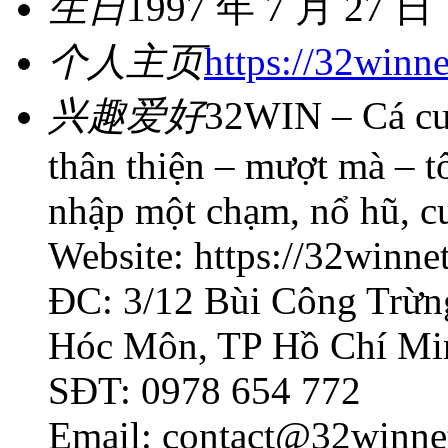
生日
1997 年 7 月 27 日
个人主页
https://32winne
兴趣爱好
32WIN – Cá cượ
thân thiện – mượt mà – 
nhập một chạm, nổ hũ, cượ
Website: https://32winnet
ĐC: 3/12 Bùi Công Trừn
Hóc Môn, TP Hồ Chí Mi
SĐT: 0978 654 772
Email: contact@32winnet