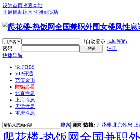
设为首页
收藏本站
开启辅助访问
切换到宽版
找回密码
自动登录
密码
注册
登录
快捷导航
论坛
BBS
VIP开通
充值金币
防骗必看
北京性息
上海性息
天津性息
重庆性息
搜索
热搜:
万花楼
北京性息
上
搜索
爬花楼-热饭网全国兼职