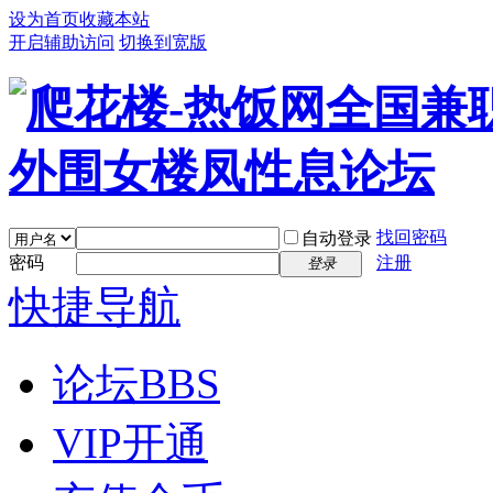
设为首页
收藏本站
开启辅助访问
切换到宽版
找回密码
自动登录
密码
注册
登录
快捷导航
论坛
BBS
VIP开通