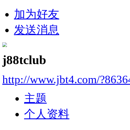
加为好友
发送消息
j88tclub
http://www.jbt4.com/?863
主题
个人资料