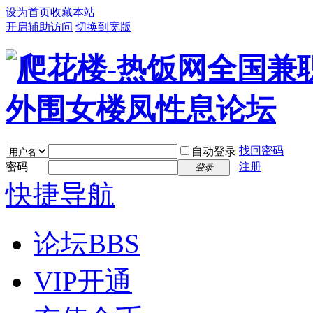
设为首页
收藏本站
开启辅助访问
切换到宽版
找回密码
自动登录
密码
注册
登录
快捷导航
论坛
BBS
VIP开通