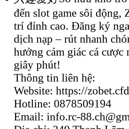
đến slot game sôi động, 
trí đỉnh cao. Đăng ký ng
dịch nạp – rút nhanh chó
hưởng cảm giác cá cược 
giây phút!
Thông tin liên hệ:
Website: https://zobet.cfd
Hotline: 0878509194
Email: info.rc-88.ch@gm