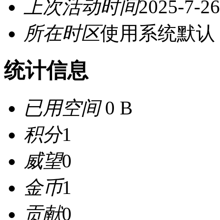
上次活动时间
2025-7-26
所在时区
使用系统默认
统计信息
已用空间
0 B
积分
1
威望
0
金币
1
贡献
0