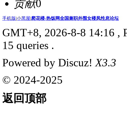
贡献
0
手机版
|
小黑屋
|
爬花楼-热饭网全国兼职外围女楼凤性息论坛
GMT+8, 2026-8-8 14:16
, 
15 queries .
Powered by Discuz!
X3.3
© 2024-2025
返回顶部