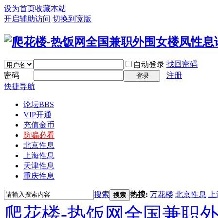
设为首页
收藏本站
开启辅助访问
切换到宽版
找回密码
自动登录
密码
注册
登录
快捷导航
论坛
BBS
VIP开通
充值金币
防骗必看
北京性息
上海性息
天津性息
重庆性息
搜索
热搜:
万花楼
北京性息
上
搜索
爬花楼-热饭网全国兼职