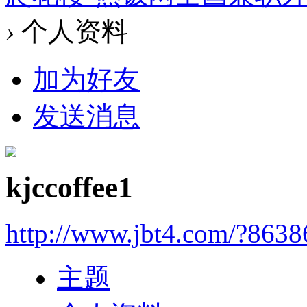
›
个人资料
加为好友
发送消息
kjccoffee1
http://www.jbt4.com/?863
主题