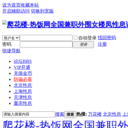
设为首页
收藏本站
开启辅助访问
切换到宽版
找回密码
自动登录
密码
注册
登录
快捷导航
论坛
BBS
VIP开通
充值金币
防骗必看
北京性息
上海性息
天津性息
重庆性息
搜索
热搜:
万花楼
北京性息
上
搜索
爬花楼-热饭网全国兼职