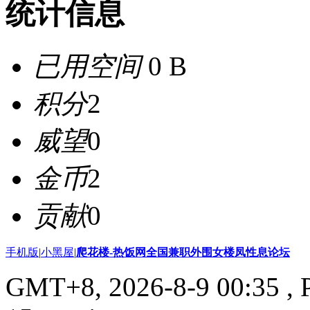
统计信息
已用空间
0 B
积分
2
威望
0
金币
2
贡献
0
手机版
|
小黑屋
|
爬花楼-热饭网全国兼职外围女楼凤性息论坛
GMT+8, 2026-8-9 00:35
, 