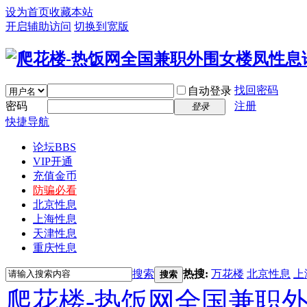
设为首页
收藏本站
开启辅助访问
切换到宽版
找回密码
自动登录
密码
注册
登录
快捷导航
论坛
BBS
VIP开通
充值金币
防骗必看
北京性息
上海性息
天津性息
重庆性息
搜索
热搜:
万花楼
北京性息
上
搜索
爬花楼-热饭网全国兼职