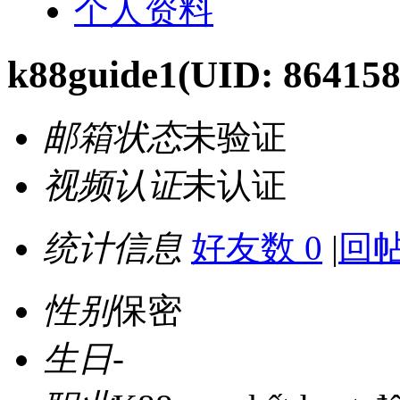
个人资料
k88guide1
(UID: 864158
邮箱状态
未验证
视频认证
未认证
统计信息
好友数 0
|
回帖
性别
保密
生日
-