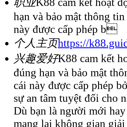
职业
K88 cam kết hoạt đ
hạn và bảo mật thông tin 
này được cấp phép b
个人主页
https://k88.gui
兴趣爱好
K88 cam kết ho
đúng hạn và bảo mật thôn
cái này được cấp phép bở
sự an tâm tuyệt đối cho 
Dù bạn là người mới hay 
mang lại không gian giải 