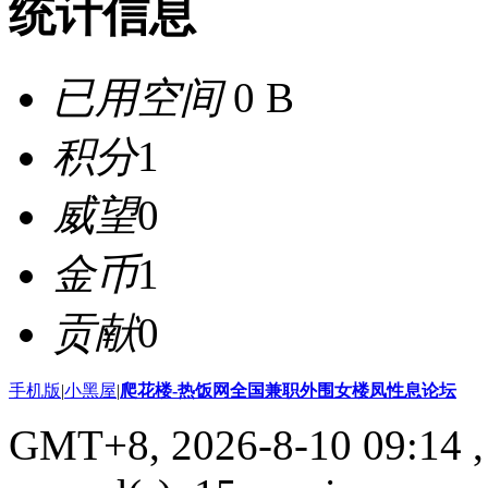
统计信息
已用空间
0 B
积分
1
威望
0
金币
1
贡献
0
手机版
|
小黑屋
|
爬花楼-热饭网全国兼职外围女楼凤性息论坛
GMT+8, 2026-8-10 09:14
,