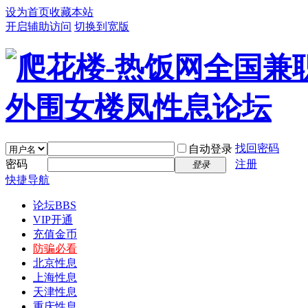
设为首页
收藏本站
开启辅助访问
切换到宽版
找回密码
自动登录
密码
注册
登录
快捷导航
论坛
BBS
VIP开通
充值金币
防骗必看
北京性息
上海性息
天津性息
重庆性息