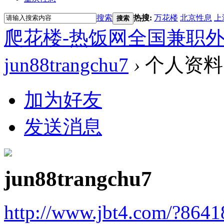
搜索
热搜:
万花楼
北京性息
上
搜索
爬花楼-热饭网全国兼职
jun88trangchu7
›
个人资料
加为好友
发送消息
jun88trangchu7
http://www.jbt4.com/?864