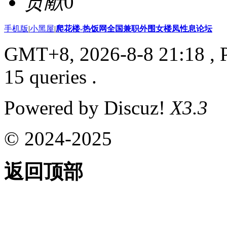
贡献
0
手机版
|
小黑屋
|
爬花楼-热饭网全国兼职外围女楼凤性息论坛
GMT+8, 2026-8-8 21:18
, 
15 queries .
Powered by Discuz!
X3.3
© 2024-2025
返回顶部