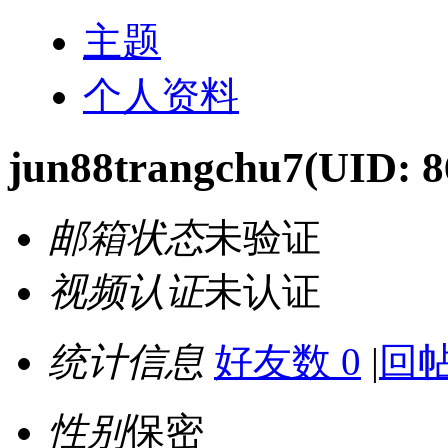
主题
个人资料
jun88trangchu7
(UID: 8
邮箱状态
未验证
视频认证
未认证
统计信息
好友数 0
|
回帖
性别
保密