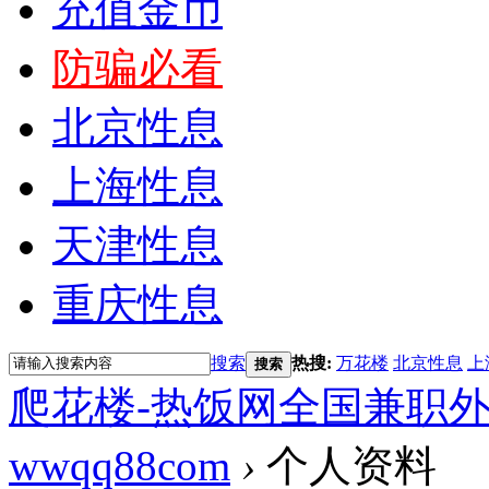
充值金币
防骗必看
北京性息
上海性息
天津性息
重庆性息
搜索
热搜:
万花楼
北京性息
上
搜索
爬花楼-热饭网全国兼职
wwqq88com
›
个人资料