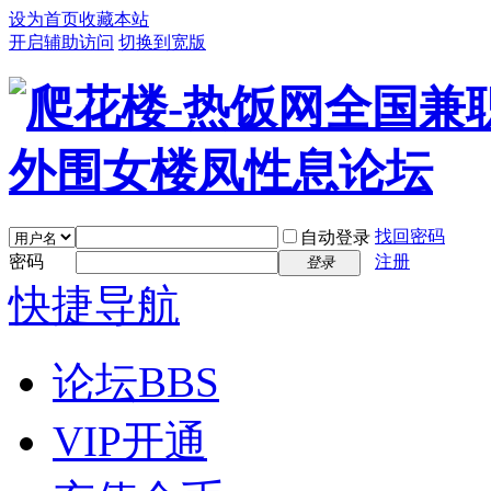
设为首页
收藏本站
开启辅助访问
切换到宽版
找回密码
自动登录
密码
注册
登录
快捷导航
论坛
BBS
VIP开通