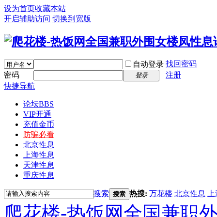
设为首页
收藏本站
开启辅助访问
切换到宽版
找回密码
自动登录
密码
注册
登录
快捷导航
论坛
BBS
VIP开通
充值金币
防骗必看
北京性息
上海性息
天津性息
重庆性息
搜索
热搜:
万花楼
北京性息
上
搜索
爬花楼-热饭网全国兼职