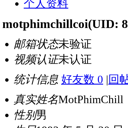
个人资料
motphimchillcoi
(UID: 
邮箱状态
未验证
视频认证
未认证
统计信息
好友数 0
|
回帖
真实姓名
MotPhimChill
性别
男