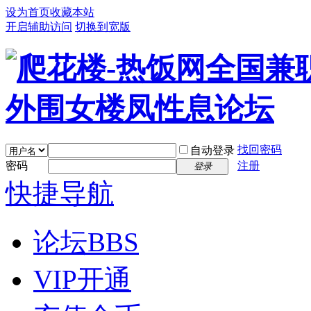
设为首页
收藏本站
开启辅助访问
切换到宽版
找回密码
自动登录
密码
注册
登录
快捷导航
论坛
BBS
VIP开通