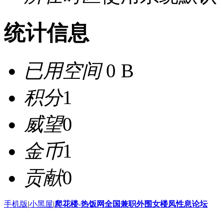
统计信息
已用空间
0 B
积分
1
威望
0
金币
1
贡献
0
手机版
|
小黑屋
|
爬花楼-热饭网全国兼职外围女楼凤性息论坛