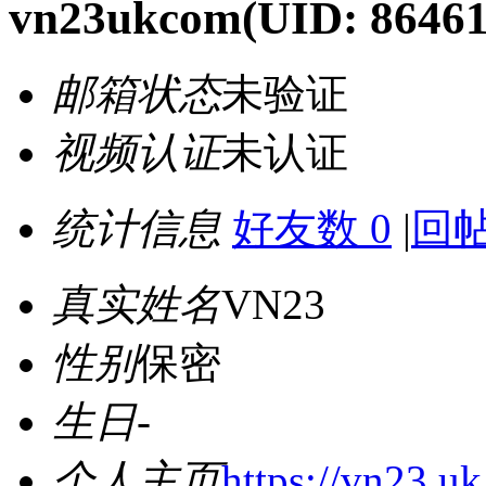
vn23ukcom
(UID: 86461
邮箱状态
未验证
视频认证
未认证
统计信息
好友数 0
|
回帖
真实姓名
VN23
性别
保密
生日
-
个人主页
https://vn23.u