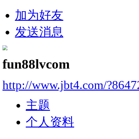
加为好友
发送消息
fun88lvcom
http://www.jbt4.com/?864
主题
个人资料