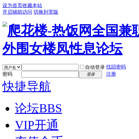
设为首页
收藏本站
开启辅助访问
切换到宽版
找回密码
自动登录
密码
注册
登录
快捷导航
论坛
BBS
VIP开通