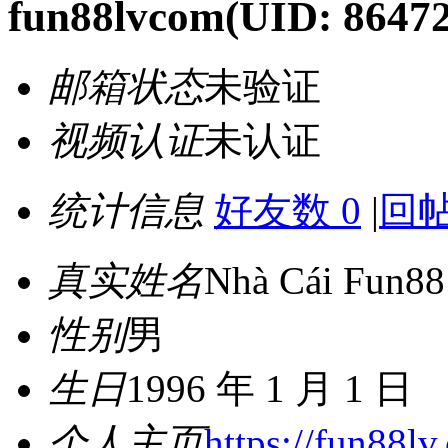
fun88lvcom
(UID: 8647
邮箱状态
未验证
视频认证
未认证
统计信息
好友数 0
|
回帖
真实姓名
Nhà Cái Fun88
性别
男
生日
1996 年 1 月 1 日
个人主页
https://fun88lv