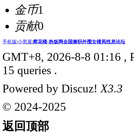
金币
1
贡献
0
手机版
|
小黑屋
|
爬花楼-热饭网全国兼职外围女楼凤性息论坛
GMT+8, 2026-8-8 01:16
, 
15 queries .
Powered by Discuz!
X3.3
© 2024-2025
返回顶部