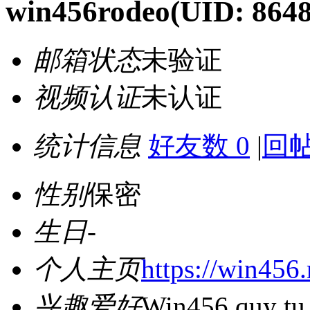
win456rodeo
(UID: 864
邮箱状态
未验证
视频认证
未认证
统计信息
好友数 0
|
回帖
性别
保密
生日
-
个人主页
https://win456.
兴趣爱好
Win456 quy tụ 