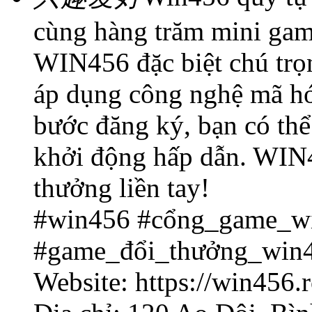
cùng hàng trăm mini ga
WIN456 đặc biệt chú trọ
áp dụng công nghệ mã hóa
bước đăng ký, bạn có th
khởi động hấp dẫn. WIN4
thưởng liền tay!
#win456 #cổng_game_w
#game_đổi_thưởng_win
Website: https://win456.