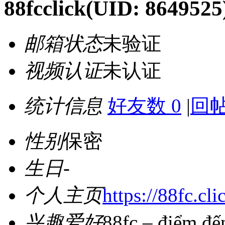
88fcclick
(UID: 8649525
邮箱状态
未验证
视频认证
未认证
统计信息
好友数 0
|
回帖
性别
保密
生日
-
个人主页
https://88fc.cli
兴趣爱好
88fc – điểm đế