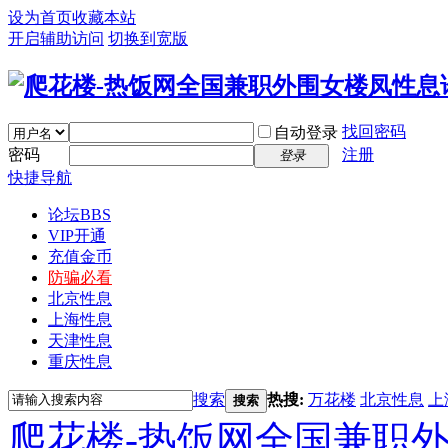
设为首页
收藏本站
开启辅助访问
切换到宽版
找回密码
自动登录
密码
注册
登录
快捷导航
论坛
BBS
VIP开通
充值金币
防骗必看
北京性息
上海性息
天津性息
重庆性息
搜索
热搜:
万花楼
北京性息
上
搜索
爬花楼-热饭网全国兼职