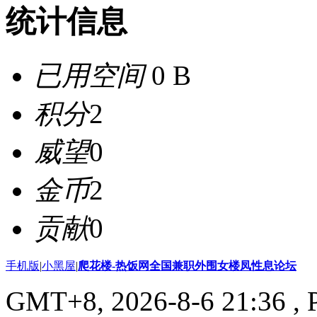
统计信息
已用空间
0 B
积分
2
威望
0
金币
2
贡献
0
手机版
|
小黑屋
|
爬花楼-热饭网全国兼职外围女楼凤性息论坛
GMT+8, 2026-8-6 21:36
, 