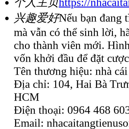
个人主页
https://nhacaita
兴趣爱好
Nếu bạn đang tì
mà vẫn có thể sinh lời, h
cho thành viên mới. Hình
vốn khởi đầu để đặt cược
Tên thương hiệu: nhà cái 
Địa chỉ: 104, Hai Bà Tr
HCM
Điện thoại: 0964 468 60
Email: nhacaitangtienu