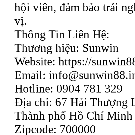
hội viên, đảm bảo trải n
vị.
Thông Tin Liên Hệ:
Thương hiệu: Sunwin
Website: https://sunwin88
Email: info@sunwin88.i
Hotline: 0904 781 329
Địa chỉ: 67 Hải Thượng 
Thành phố Hồ Chí Minh
Zipcode: 700000