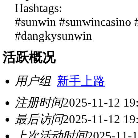
Hashtags:
#sunwin #sunwincasino 
#dangkysunwin
活跃概况
用户组
新手上路
注册时间
2025-11-12 19
最后访问
2025-11-12 19
上次活动时间
2025-11-1