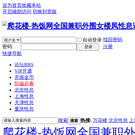
设为首页
收藏本站
开启辅助访问
切换到宽版
找回密码
自动登录
密码
注册
登录
快捷导航
论坛
BBS
VIP开通
充值金币
防骗必看
北京性息
上海性息
天津性息
重庆性息
搜索
热搜:
万花楼
北京性息
上
搜索
爬花楼-热饭网全国兼职