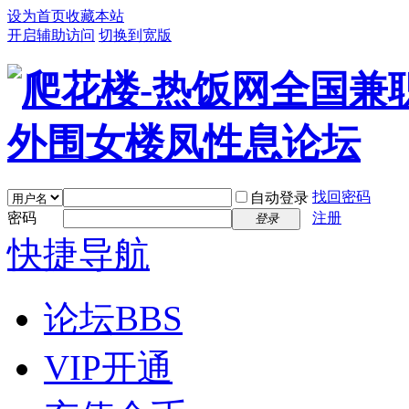
设为首页
收藏本站
开启辅助访问
切换到宽版
找回密码
自动登录
密码
注册
登录
快捷导航
论坛
BBS
VIP开通