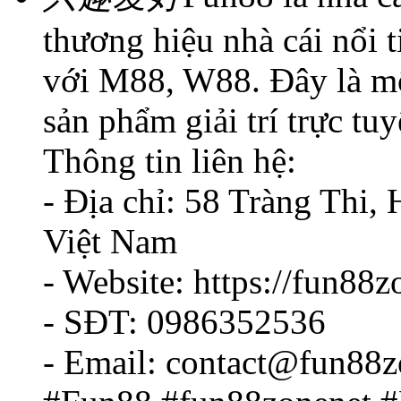
thương hiệu nhà cái nổi 
với M88, W88. Đây là mộ
sản phẩm giải trí trực tu
Thông tin liên hệ:
- Địa chỉ: 58 Tràng Thi
Việt Nam
- Website: https://fun88z
- SĐT: 0986352536
- Email: contact@fun88z