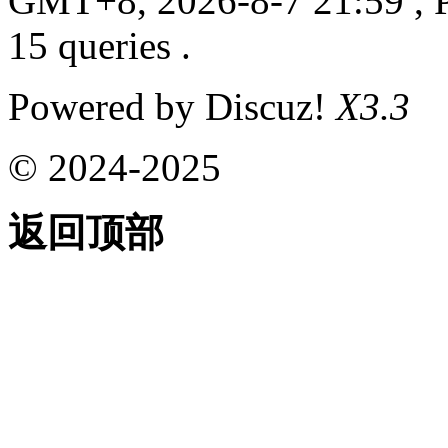
GMT+8, 2026-8-7 21:59
, 
15 queries .
Powered by Discuz!
X3.3
© 2024-2025
返回顶部