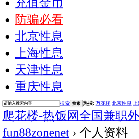
充值金币
防骗必看
北京性息
上海性息
天津性息
重庆性息
搜索
热搜:
万花楼
北京性息
上
搜索
爬花楼-热饭网全国兼职
fun88zonenet
›
个人资料