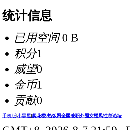
统计信息
已用空间
0 B
积分
1
威望
0
金币
1
贡献
0
手机版
|
小黑屋
|
爬花楼-热饭网全国兼职外围女楼凤性息论坛