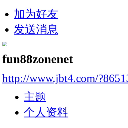
加为好友
发送消息
fun88zonenet
http://www.jbt4.com/?865
主题
个人资料