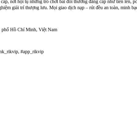
cấp, nơi hội tụ những trò chơi bài đổi thưởng đẳng cấp như tiến lên, po
iệm giải trí thượng lưu. Mọi giao dịch nạp – rút đều an toàn, minh bạ
h phố Hồ Chí Minh, Việt Nam
nk_rikvip, #app_rikvip