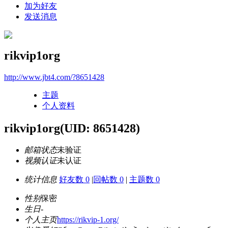
加为好友
发送消息
rikvip1org
http://www.jbt4.com/?8651428
主题
个人资料
rikvip1org
(UID: 8651428)
邮箱状态
未验证
视频认证
未认证
统计信息
好友数 0
|
回帖数 0
|
主题数 0
性别
保密
生日
-
个人主页
https://rikvip-1.org/