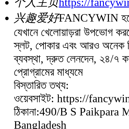
个人主页
https://fancywin
兴趣爱好
FANCYWIN হলো এক
যেখানে খেলোয়াড়রা উপভোগ করতে
স্লট, পোকার এবং আরও অনেক ব
ব্যবস্থা, দ্রুত লেনদেন, ২৪/৭ ক
প্রোগ্রামের মাধ্যমে
বিস্তারিত তথ্য:
ওয়েবসাইট: https://fancywin
ঠিকানা:490/B S Paikpara
Bangladesh