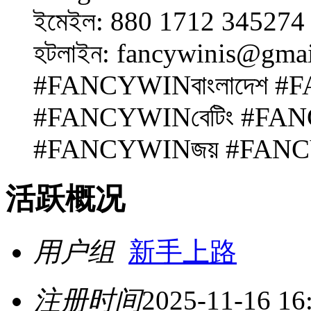
ইমেইল: 880 1712 345274
হটলাইন: fancywinis@gma
#FANCYWINবাংলাদেশ #
#FANCYWINবেটিং #FANC
#FANCYWINজয় #FANCYW
活跃概况
用户组
新手上路
注册时间
2025-11-16 16