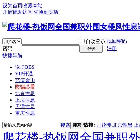
设为首页
收藏本站
开启辅助访问
切换到宽版
找回密码
自动登录
密码
注册
登录
快捷导航
论坛
BBS
VIP开通
充值金币
防骗必看
北京性息
上海性息
天津性息
重庆性息
搜索
热搜:
万花楼
北京性息
上
搜索
爬花楼-热饭网全国兼职