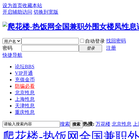
设为首页
收藏本站
开启辅助访问
切换到宽版
找回密码
自动登录
密码
注册
登录
快捷导航
论坛
BBS
VIP开通
充值金币
防骗必看
北京性息
上海性息
天津性息
重庆性息
搜索
热搜:
万花楼
北京性息
上
搜索
爬花楼-热饭网全国兼职