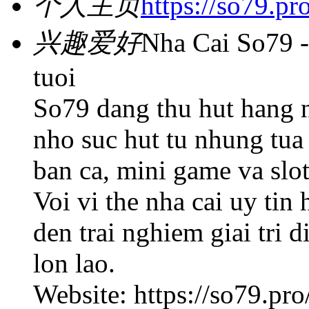
个人主页
https://so79.pro
兴趣爱好
Nha Cai So79 -
tuoi
So79 dang thu hut hang n
nho suc hut tu nhung tua
ban ca, mini game va slo
Voi vi the nha cai uy ti
den trai nghiem giai tri 
lon lao.
Website: https://so79.pro