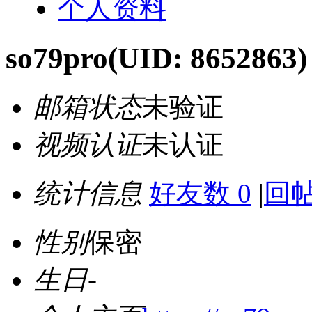
个人资料
so79pro
(UID: 8652863)
邮箱状态
未验证
视频认证
未认证
统计信息
好友数 0
|
回帖
性别
保密
生日
-