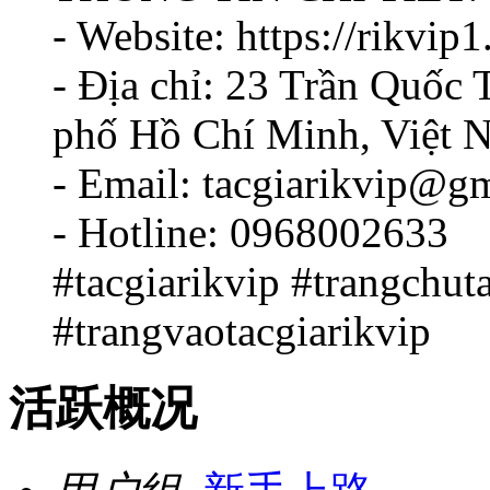
- Website: https://rikvip1
- Địa chỉ: 23 Trần Quốc
phố Hồ Chí Minh, Việt 
- Email: tacgiarikvip@g
- Hotline: 0968002633
#tacgiarikvip #trangchut
#trangvaotacgiarikvip
活跃概况