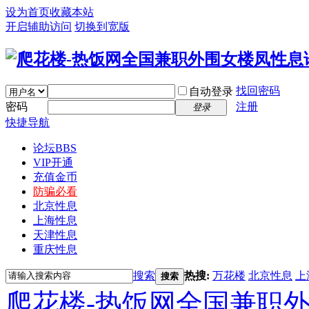
设为首页
收藏本站
开启辅助访问
切换到宽版
找回密码
自动登录
密码
注册
登录
快捷导航
论坛
BBS
VIP开通
充值金币
防骗必看
北京性息
上海性息
天津性息
重庆性息
搜索
热搜:
万花楼
北京性息
上
搜索
爬花楼-热饭网全国兼职