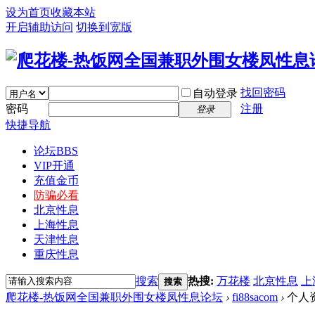
设为首页
收藏本站
开启辅助访问
切换到宽版
找回密码
自动登录
密码
注册
登录
快捷导航
论坛
BBS
VIP开通
充值金币
防骗必看
北京性息
上海性息
天津性息
重庆性息
搜索
热搜:
万花楼
北京性息
上
搜索
爬花楼-热饭网全国兼职外围女楼凤性息论坛
›
fi88sacom
›
个人