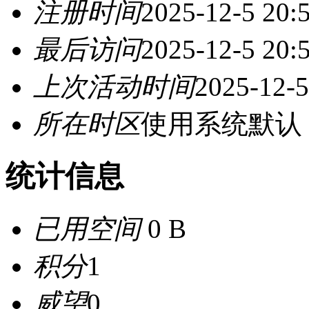
注册时间
2025-12-5 20:
最后访问
2025-12-5 20:
上次活动时间
2025-12-5
所在时区
使用系统默认
统计信息
已用空间
0 B
积分
1
威望
0