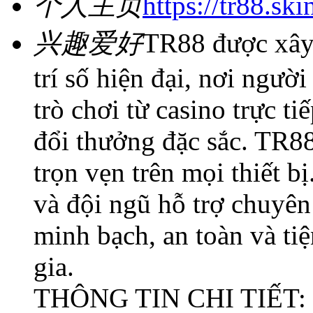
个人主页
https://tr88.ski
兴趣爱好
TR88 được xây
trí số hiện đại, nơi ngườ
trò chơi từ casino trực ti
đổi thưởng đặc sắc. TR8
trọn vẹn trên mọi thiết b
và đội ngũ hỗ trợ chuyê
minh bạch, an toàn và tiệ
gia.
THÔNG TIN CHI TIẾT: