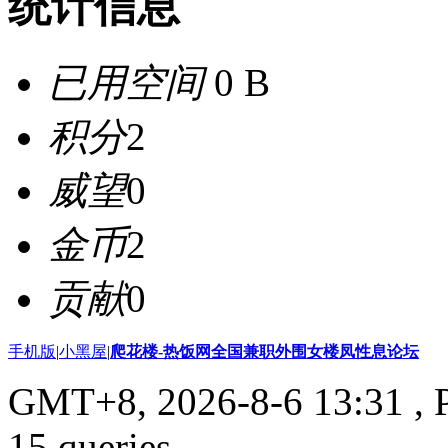
统计信息
已用空间
0 B
积分
2
威望
0
金币
2
贡献
0
手机版
|
小黑屋
|
爬花楼-热饭网全国兼职外围女楼凤性息论坛
GMT+8, 2026-8-6 13:31
, 
15 queries .