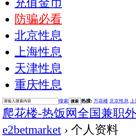
充值金币
防骗必看
北京性息
上海性息
天津性息
重庆性息
搜索
热搜:
万花楼
北京性息
上
搜索
爬花楼-热饭网全国兼职
e2betmarket
›
个人资料