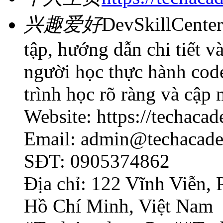
兴趣爱好
DevSkillCenter 
tập, hướng dẫn chi tiết v
người học thực hành code,
trình học rõ ràng và cập
Website: https://techaca
Email: admin@techacade
SĐT: 0905374862
Địa chỉ: 122 Vĩnh Viễn,
Hồ Chí Minh, Việt Nam