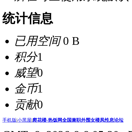
统计信息
已用空间
0 B
积分
1
威望
0
金币
1
贡献
0
手机版
|
小黑屋
|
爬花楼-热饭网全国兼职外围女楼凤性息论坛