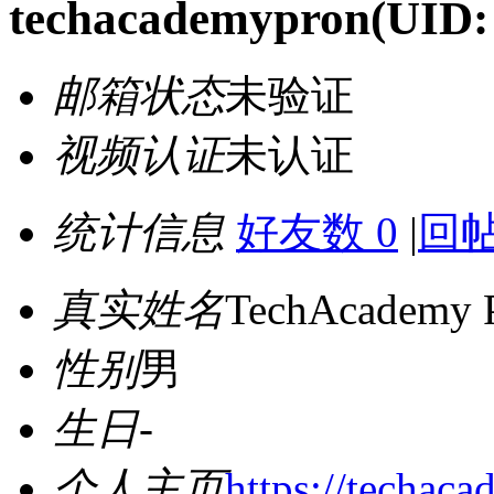
techacademypron
(UID:
邮箱状态
未验证
视频认证
未认证
统计信息
好友数 0
|
回帖
真实姓名
TechAcademy 
性别
男
生日
-
个人主页
https://techaca