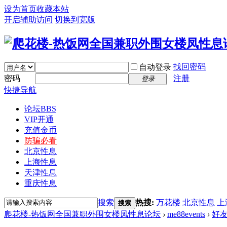
设为首页
收藏本站
开启辅助访问
切换到宽版
找回密码
自动登录
密码
注册
登录
快捷导航
论坛
BBS
VIP开通
充值金币
防骗必看
北京性息
上海性息
天津性息
重庆性息
搜索
热搜:
万花楼
北京性息
上
搜索
爬花楼-热饭网全国兼职外围女楼凤性息论坛
›
me88events
›
好