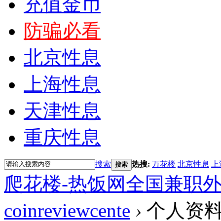
充值金币
防骗必看
北京性息
上海性息
天津性息
重庆性息
搜索
热搜:
万花楼
北京性息
上
搜索
爬花楼-热饭网全国兼职
coinreviewcente
›
个人资