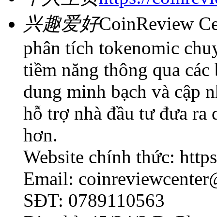
兴趣爱好
CoinReview Cen
phân tích tokenomic chuy
tiềm năng thông qua các 
dung minh bạch và cập n
hỗ trợ nhà đầu tư đưa ra 
hơn.
Website chính thức: https
Email: coinreviewcente
SĐT: 0789110563