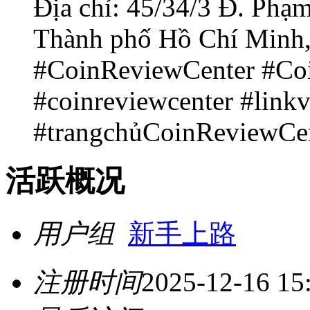
Địa chỉ: 45/34/3 Đ. Phạ
Thành phố Hồ Chí Minh,
#CoinReviewCenter #Co
#coinreviewcenter #lin
#trangchủCoinReviewCe
活跃概况
用户组
新手上路
注册时间
2025-12-16 15