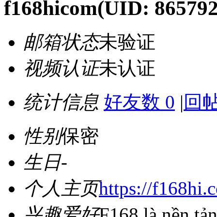
f168hicom
(UID: 865792
邮箱状态
未验证
视频认证
未认证
统计信息
好友数 0
|
回帖
性别
保密
生日
-
个人主页
https://f168hi.
兴趣爱好
F168 là nền tả