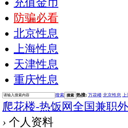
充值金币
防骗必看
北京性息
上海性息
天津性息
重庆性息
搜索
热搜:
万花楼
北京性息
上
搜索
爬花楼-热饭网全国兼职
›
个人资料