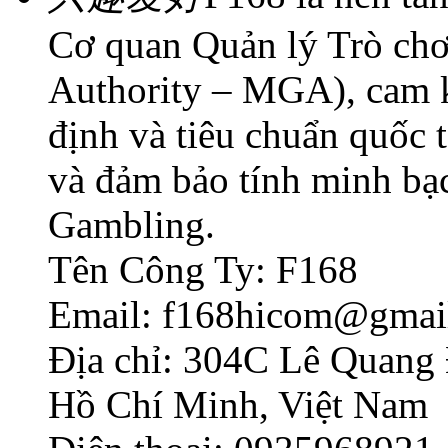
Cơ quan Quản lý Trò chơ
Authority – MGA), cam k
định và tiêu chuẩn quốc 
và đảm bảo tính minh bạc
Gambling.
Tên Công Ty: F168
Email: f168hicom@gmai
Địa chỉ: 304C Lê Quang 
Hồ Chí Minh, Việt Nam