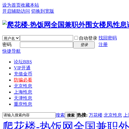
设为首页
收藏本站
开启辅助访问
切换到宽版
找回密码
自动登录
密码
注册
登录
快捷导航
论坛
BBS
VIP开通
充值金币
防骗必看
北京性息
上海性息
天津性息
重庆性息
搜索
热搜:
万花楼
北京性息
上
搜索
爬花楼-热饭网全国兼职