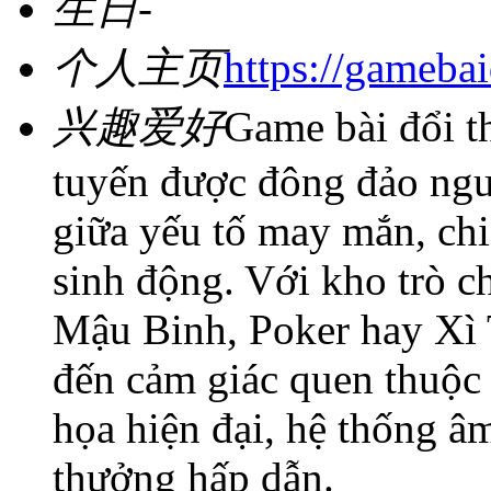
生日
-
个人主页
https://gameba
兴趣爱好
Game bài đổi th
tuyến được đông đảo ngư
giữa yếu tố may mắn, chi
sinh động. Với kho trò c
Mậu Binh, Poker hay Xì 
đến cảm giác quen thuộc
họa hiện đại, hệ thống â
thưởng hấp dẫn.